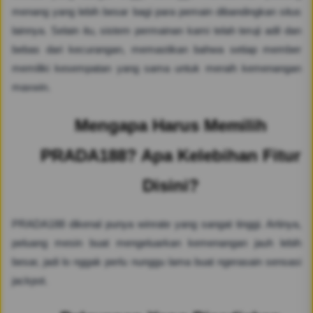
menang yang lebih besar bagi para pemain dibandingkan situs
lainnya. Selain itu, sistem permainan kami telah teruji adil dan
bebas dari kecurangan, memastikan bahwa setiap member
memiliki kesempatan yang sama untuk meraih kemenangan
maxwin.
Mengapa Harus Memilih
PRADA188? Apa Kelebihan Fitur
Disini?
PRADA188 dikenal punya winrate yang sangat tinggi. Artinya,
peluang mesin buat mengeluarkan kemenangan jauh lebih
besar, jadi lo nggak perlu nunggu lama buat ngerasain sensasi
jackpot.