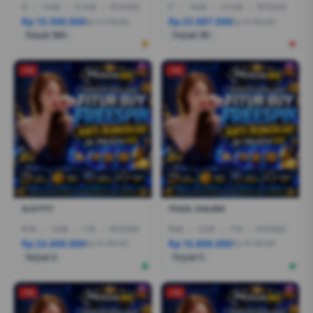
I5
|
16GB
|
512GB
|
RTX3050
I7
|
16GB
|
512GB
|
RTX5050
Rp 10.500.000
Rp 23.887.000
Rp 12.799.000
Rp 21.999.000
Terjual 200+
Terjual 20+
-1%
-1%
SLOT777
TOGEL ONLINE
R7AI
|
16GB
|
1TB
|
RTX5060
R5AI
|
16GB
|
1TB
|
RTX5060
Rp 24.600.000
Rp 16.800.000
Rp 21.399.000
Rp 19.799.000
Terjual 6
Terjual 5
-1%
-1%