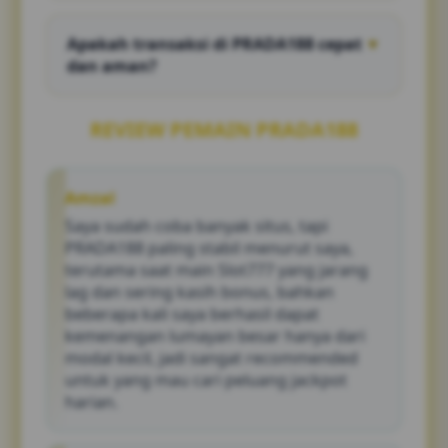
Minimal deposit di PRADA188 tergolong
namun syarat tersebut umumnya cukup
cukup terjangkau, bahkan mulai dari nominal
ringan sehingga tetap memungkinkan
Apakah transaksi di PRADA188 cepat
▼
rendah seperti Rp10.000 hingga Rp50.000
pemain untuk mencairkan kemenangan
dan aman?
tergantung pada jenis promo yang
dengan relatif mudah setelah memenuhi
digunakan, sehingga platform ini sangat
persyaratan yang ditentukan.
PRADA188 menyediakan sistem transaksi
cocok bagi pemain pemula yang ingin
yang cepat dan aman dengan berbagai
REVIEW PEMAIN PRADA188
mencoba bermain tanpa harus
metode pembayaran seperti transfer bank
mengeluarkan modal besar di awal.
dan e-wallet, di mana proses deposit dan
withdraw dapat dilakukan dalam waktu
Amzal
singkat karena menggunakan sistem
Saya sudah coba banyak situs, tapi
otomatis, sehingga pemain tidak perlu
menunggu lama untuk mulai bermain atau
PRADA188 paling stabil menurut saya,
mencairkan hasil kemenangan mereka.
terutama saat main Slot777 yang jarang
lag dan sering kasih bonus, bahkan
beberapa kali saya berhasil dapat
kemenangan lumayan besar hanya dari
modal kecil, jadi sangat recommended
untuk yang mau cari peluang jackpot
harian.