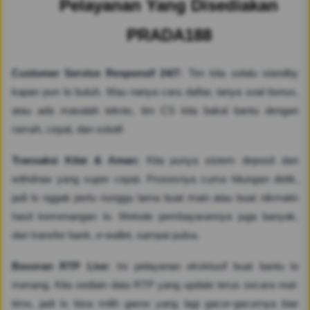
Pelayanan Yang Disediakan
PRADA188
Customer Service Responsif 24/7:
Tim kita selalu standby
kapan pun lo butuh. Mau nanya cara daftar, tanya soal bonus,
atau ada masalah teknis, tim CS kita bakal bantu dengan
ramah, cepat, dan solutif.
Transaksi Kilat & Aman:
Kita punya sistem deposit dan
withdraw yang super cepat. Prosesnya cuma hitungan detik,
jadi lo nggak perlu nunggu lama buat main atau buat nikmatin
hasil kemenangan lo. Metode pembayarannya juga banyak,
dari transfer bank, e-wallet, sampai pulsa.
Bocoran RTP Live:
Ini pelayanan eksklusif buat bantu lo
menang. Kita sediain data RTP yang update terus secara real-
time, jadi lo bisa milih game yang lagi gacor-gacornya biar