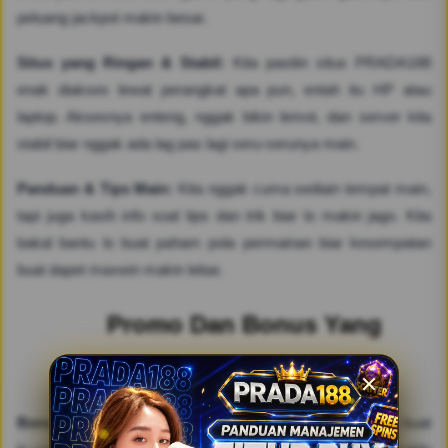
peluang jackpot makin besar.
Situs yang Ringan & Stabil:
Kita pastiin situs PRADA188
enak diakses lewat perangkat apa pun, entah itu HP atau
laptop. Aksesnya enteng, nggak bikin lemot, dan server kita
stabil biar nggak ada lag pas lagi seru-serunya main.
Panduan & Tips Main:
Kita nggak cuma sediain tempat main,
tapi juga kasih info soal tips dan trik biar lo makin jago. Kita
bakal bantu lo buat paham pola permainan biar kesempatan
buat dapet maxwin makin lebar.
Promo Dan Bonus Yang
Melimpah Di PRADA188
Bonus New Member 100%:
Ini modal awal paling mantap buat